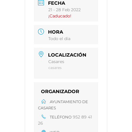
FECHA
21 - 28 Feb 2022
¡Caducado!
HORA
Todo el día
LOCALIZACIÓN
Casares
casares
ORGANIZADOR
AYUNTAMIENTO DE
CASARES
952 89 41
TELÉFONO
26